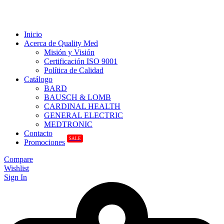
Inicio
Acerca de Quality Med
Misión y Visión
Certificación ISO 9001
Política de Calidad
Catálogo
BARD
BAUSCH & LOMB
CARDINAL HEALTH
GENERAL ELECTRIC
MEDTRONIC
Contacto
SALE
Promociones
Compare
Wishlist
Sign In