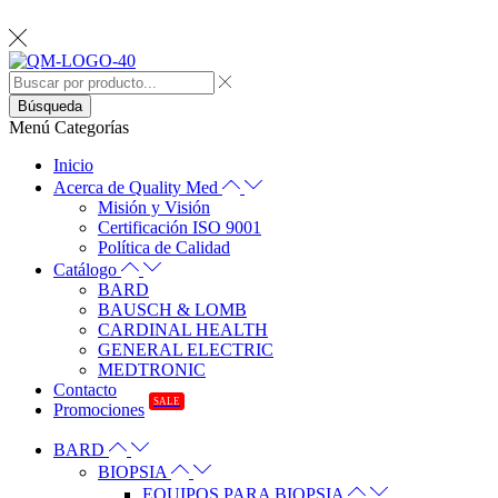
Búsqueda
Menú
Categorías
Inicio
Acerca de Quality Med
Misión y Visión
Certificación ISO 9001
Política de Calidad
Catálogo
BARD
BAUSCH & LOMB
CARDINAL HEALTH
GENERAL ELECTRIC
MEDTRONIC
Contacto
SALE
Promociones
BARD
BIOPSIA
EQUIPOS PARA BIOPSIA