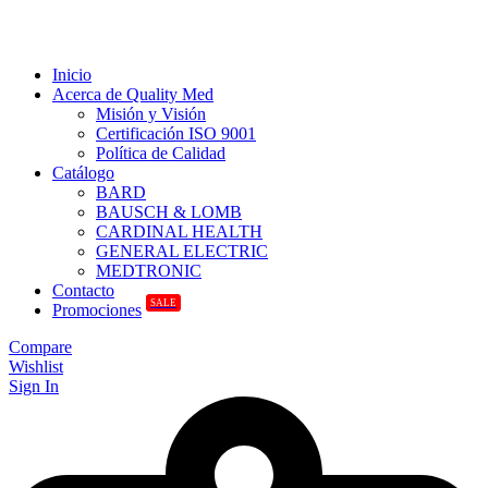
Inicio
Acerca de Quality Med
Misión y Visión
Certificación ISO 9001
Política de Calidad
Catálogo
BARD
BAUSCH & LOMB
CARDINAL HEALTH
GENERAL ELECTRIC
MEDTRONIC
Contacto
SALE
Promociones
Compare
Wishlist
Sign In