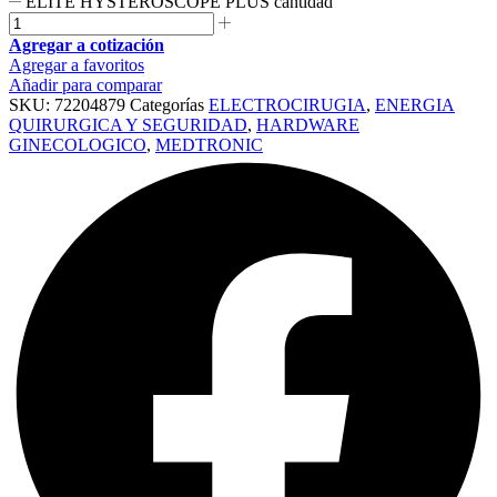
ELITE HYSTEROSCOPE PLUS cantidad
Agregar a cotización
Agregar a favoritos
Añadir para comparar
SKU:
72204879
Categorías
ELECTROCIRUGIA
,
ENERGIA
QUIRURGICA Y SEGURIDAD
,
HARDWARE
GINECOLOGICO
,
MEDTRONIC