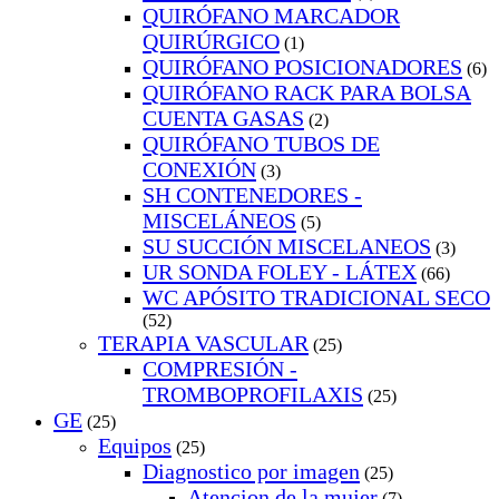
QUIRÓFANO MARCADOR
QUIRÚRGICO
(1)
QUIRÓFANO POSICIONADORES
(6)
QUIRÓFANO RACK PARA BOLSA
CUENTA GASAS
(2)
QUIRÓFANO TUBOS DE
CONEXIÓN
(3)
SH CONTENEDORES -
MISCELÁNEOS
(5)
SU SUCCIÓN MISCELANEOS
(3)
UR SONDA FOLEY - LÁTEX
(66)
WC APÓSITO TRADICIONAL SECO
(52)
TERAPIA VASCULAR
(25)
COMPRESIÓN -
TROMBOPROFILAXIS
(25)
GE
(25)
Equipos
(25)
Diagnostico por imagen
(25)
Atencion de la mujer
(7)