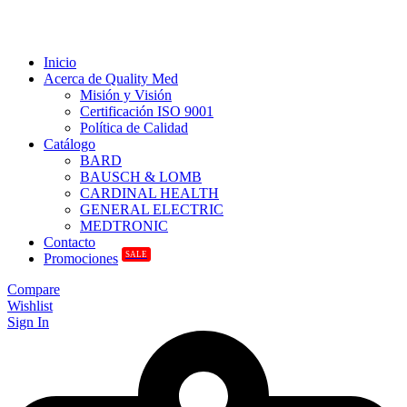
Inicio
Acerca de Quality Med
Misión y Visión
Certificación ISO 9001
Política de Calidad
Catálogo
BARD
BAUSCH & LOMB
CARDINAL HEALTH
GENERAL ELECTRIC
MEDTRONIC
Contacto
SALE
Promociones
Compare
Wishlist
Sign In