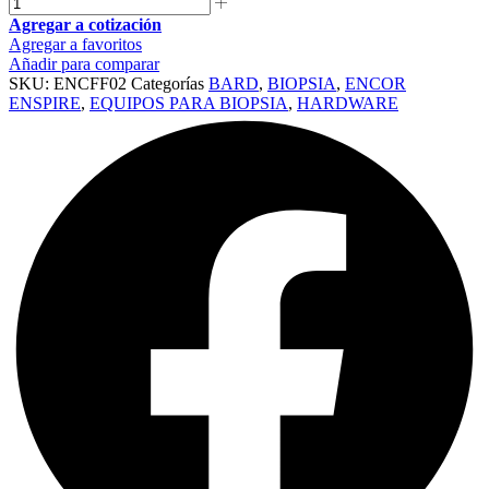
Agregar a cotización
Agregar a favoritos
Añadir para comparar
SKU:
ENCFF02
Categorías
BARD
,
BIOPSIA
,
ENCOR
ENSPIRE
,
EQUIPOS PARA BIOPSIA
,
HARDWARE