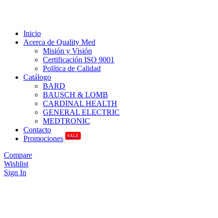
Inicio
Acerca de Quality Med
Misión y Visión
Certificación ISO 9001
Política de Calidad
Catálogo
BARD
BAUSCH & LOMB
CARDINAL HEALTH
GENERAL ELECTRIC
MEDTRONIC
Contacto
SALE
Promociones
Compare
Wishlist
Sign In