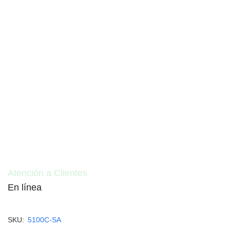
Atención a Clientes
En línea
Cotizaciones e informes
SKU:
5100C-SA