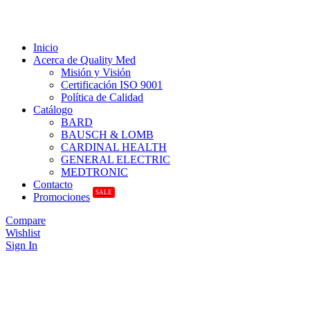
Inicio
Acerca de Quality Med
Misión y Visión
Certificación ISO 9001
Política de Calidad
Catálogo
BARD
BAUSCH & LOMB
CARDINAL HEALTH
GENERAL ELECTRIC
MEDTRONIC
Contacto
SALE
Promociones
Compare
Wishlist
Sign In