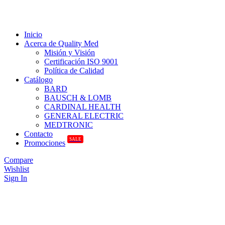
Inicio
Acerca de Quality Med
Misión y Visión
Certificación ISO 9001
Política de Calidad
Catálogo
BARD
BAUSCH & LOMB
CARDINAL HEALTH
GENERAL ELECTRIC
MEDTRONIC
Contacto
SALE
Promociones
Compare
Wishlist
Sign In