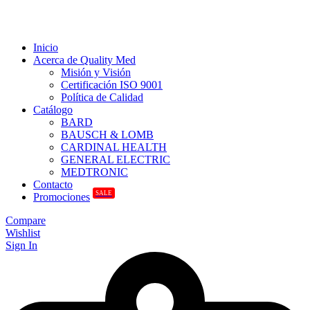
Inicio
Acerca de Quality Med
Misión y Visión
Certificación ISO 9001
Política de Calidad
Catálogo
BARD
BAUSCH & LOMB
CARDINAL HEALTH
GENERAL ELECTRIC
MEDTRONIC
Contacto
SALE
Promociones
Compare
Wishlist
Sign In