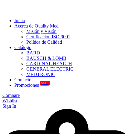
Inicio
Acerca de Quality Med
Misión y Visión
Certificación ISO 9001
Política de Calidad
Catálogo
BARD
BAUSCH & LOMB
CARDINAL HEALTH
GENERAL ELECTRIC
MEDTRONIC
Contacto
SALE
Promociones
Compare
Wishlist
Sign In