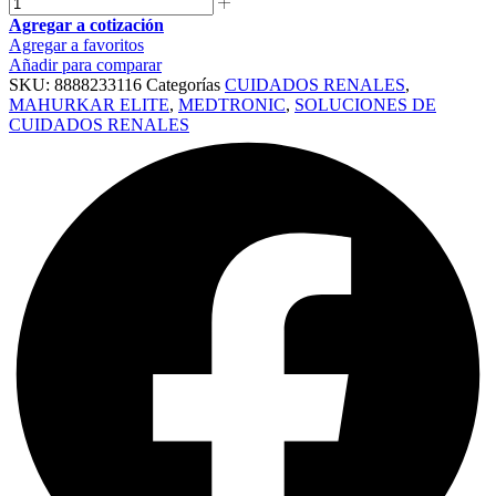
Agregar a cotización
Agregar a favoritos
Añadir para comparar
SKU:
8888233116
Categorías
CUIDADOS RENALES
,
MAHURKAR ELITE
,
MEDTRONIC
,
SOLUCIONES DE
CUIDADOS RENALES