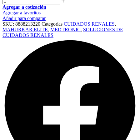
Agregar a cotización
Agregar a favoritos
Añadir para comparar
SKU:
8888213220
Categorías
CUIDADOS RENALES
,
MAHURKAR ELITE
,
MEDTRONIC
,
SOLUCIONES DE
CUIDADOS RENALES