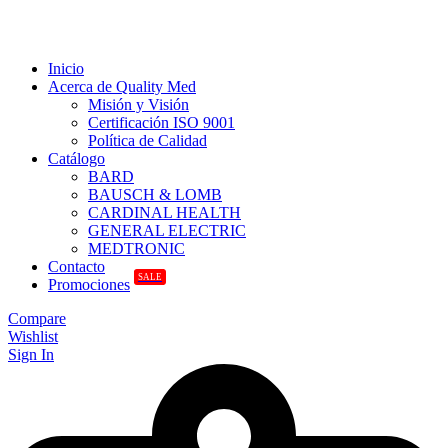
Inicio
Acerca de Quality Med
Misión y Visión
Certificación ISO 9001
Política de Calidad
Catálogo
BARD
BAUSCH & LOMB
CARDINAL HEALTH
GENERAL ELECTRIC
MEDTRONIC
Contacto
SALE
Promociones
Compare
Wishlist
Sign In