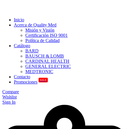
Inicio
Acerca de Quality Med
Misión y Visión
Certificación ISO 9001
Política de Calidad
Catálogo
BARD
BAUSCH & LOMB
CARDINAL HEALTH
GENERAL ELECTRIC
MEDTRONIC
Contacto
SALE
Promociones
Compare
Wishlist
Sign In