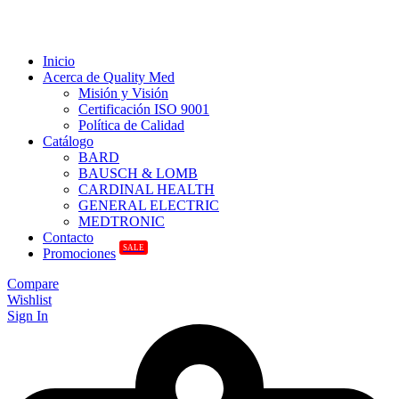
Inicio
Acerca de Quality Med
Misión y Visión
Certificación ISO 9001
Política de Calidad
Catálogo
BARD
BAUSCH & LOMB
CARDINAL HEALTH
GENERAL ELECTRIC
MEDTRONIC
Contacto
SALE
Promociones
Compare
Wishlist
Sign In