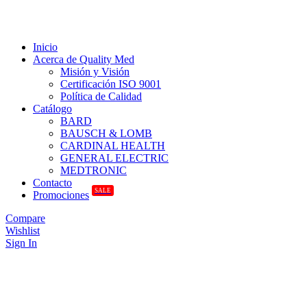
Inicio
Acerca de Quality Med
Misión y Visión
Certificación ISO 9001
Política de Calidad
Catálogo
BARD
BAUSCH & LOMB
CARDINAL HEALTH
GENERAL ELECTRIC
MEDTRONIC
Contacto
SALE
Promociones
Compare
Wishlist
Sign In