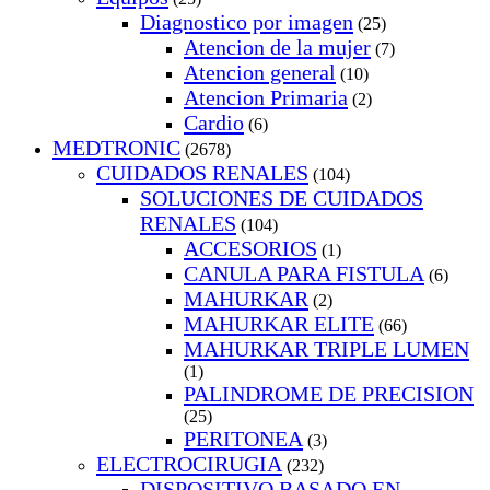
Diagnostico por imagen
(25)
Atencion de la mujer
(7)
Atencion general
(10)
Atencion Primaria
(2)
Cardio
(6)
MEDTRONIC
(2678)
CUIDADOS RENALES
(104)
SOLUCIONES DE CUIDADOS
RENALES
(104)
ACCESORIOS
(1)
CANULA PARA FISTULA
(6)
MAHURKAR
(2)
MAHURKAR ELITE
(66)
MAHURKAR TRIPLE LUMEN
(1)
PALINDROME DE PRECISION
(25)
PERITONEA
(3)
ELECTROCIRUGIA
(232)
DISPOSITIVO BASADO EN