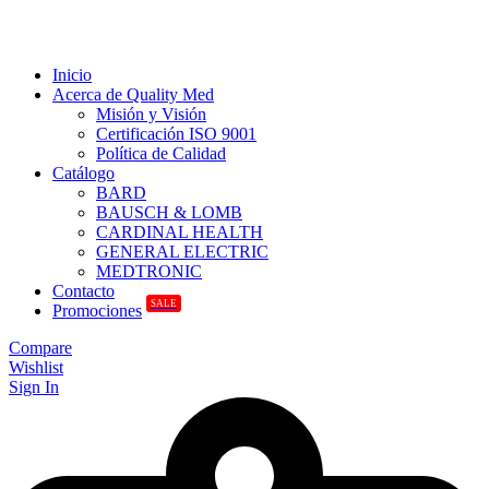
Inicio
Acerca de Quality Med
Misión y Visión
Certificación ISO 9001
Política de Calidad
Catálogo
BARD
BAUSCH & LOMB
CARDINAL HEALTH
GENERAL ELECTRIC
MEDTRONIC
Contacto
SALE
Promociones
Compare
Wishlist
Sign In