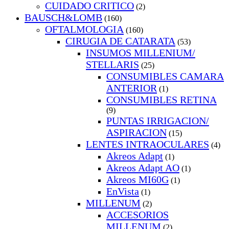
CUIDADO CRITICO
(2)
BAUSCH&LOMB
(160)
OFTALMOLOGIA
(160)
CIRUGIA DE CATARATA
(53)
INSUMOS MILLENIUM/
STELLARIS
(25)
CONSUMIBLES CAMARA
ANTERIOR
(1)
CONSUMIBLES RETINA
(9)
PUNTAS IRRIGACION/
ASPIRACION
(15)
LENTES INTRAOCULARES
(4)
Akreos Adapt
(1)
Akreos Adapt AO
(1)
Akreos MI60G
(1)
EnVista
(1)
MILLENUM
(2)
ACCESORIOS
MILLENUM
(2)