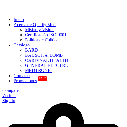
Inicio
Acerca de Quality Med
Misión y Visión
Certificación ISO 9001
Política de Calidad
Catálogo
BARD
BAUSCH & LOMB
CARDINAL HEALTH
GENERAL ELECTRIC
MEDTRONIC
Contacto
SALE
Promociones
Compare
Wishlist
Sign In