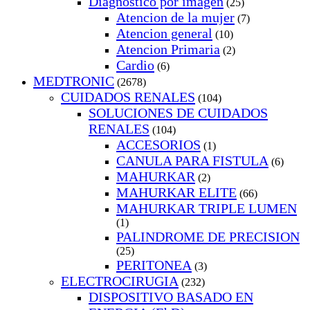
Diagnostico por imagen
(25)
Atencion de la mujer
(7)
Atencion general
(10)
Atencion Primaria
(2)
Cardio
(6)
MEDTRONIC
(2678)
CUIDADOS RENALES
(104)
SOLUCIONES DE CUIDADOS
RENALES
(104)
ACCESORIOS
(1)
CANULA PARA FISTULA
(6)
MAHURKAR
(2)
MAHURKAR ELITE
(66)
MAHURKAR TRIPLE LUMEN
(1)
PALINDROME DE PRECISION
(25)
PERITONEA
(3)
ELECTROCIRUGIA
(232)
DISPOSITIVO BASADO EN