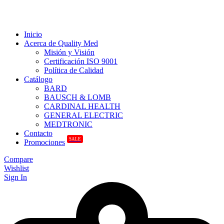
Inicio
Acerca de Quality Med
Misión y Visión
Certificación ISO 9001
Política de Calidad
Catálogo
BARD
BAUSCH & LOMB
CARDINAL HEALTH
GENERAL ELECTRIC
MEDTRONIC
Contacto
SALE
Promociones
Compare
Wishlist
Sign In