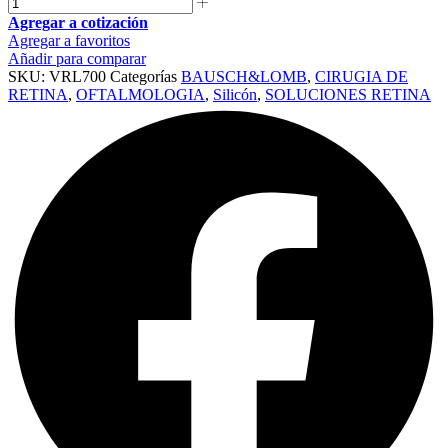
Agregar a cotización
Agregar a favoritos
Añadir para comparar
SKU:
VRL700
Categorías
BAUSCH&LOMB
,
CIRUGIA DE
RETINA
,
OFTALMOLOGIA
,
Silicón
,
SOLUCIONES RETINA