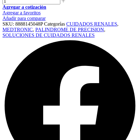
Agregar a cotización
Agregar a favoritos
Añadir para comparar
SKU:
8888145048P
Categorías
CUIDADOS RENALES
,
MEDTRONIC
,
PALINDROME DE PRECISION
,
SOLUCIONES DE CUIDADOS RENALES