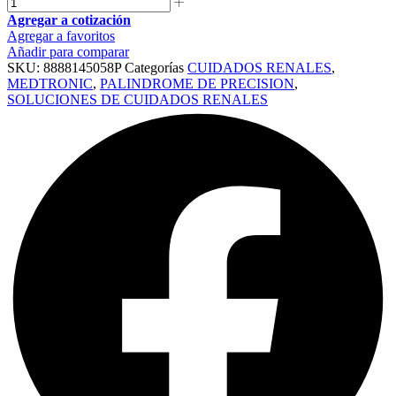
Agregar a cotización
Agregar a favoritos
Añadir para comparar
SKU:
8888145058P
Categorías
CUIDADOS RENALES
,
MEDTRONIC
,
PALINDROME DE PRECISION
,
SOLUCIONES DE CUIDADOS RENALES