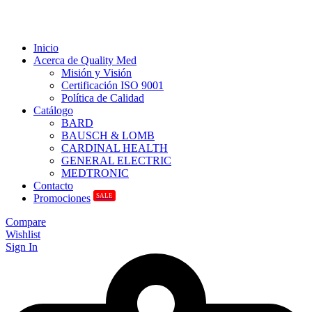
Inicio
Acerca de Quality Med
Misión y Visión
Certificación ISO 9001
Política de Calidad
Catálogo
BARD
BAUSCH & LOMB
CARDINAL HEALTH
GENERAL ELECTRIC
MEDTRONIC
Contacto
SALE
Promociones
Compare
Wishlist
Sign In