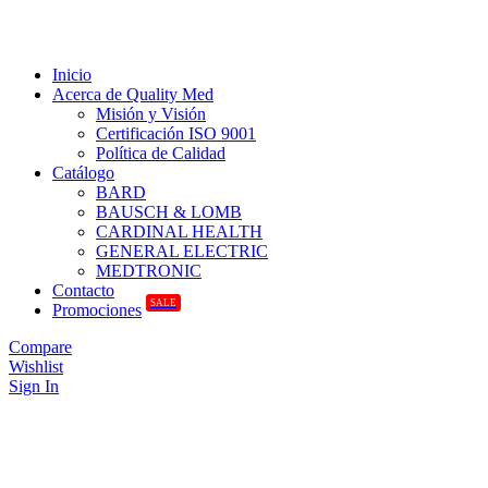
Inicio
Acerca de Quality Med
Misión y Visión
Certificación ISO 9001
Política de Calidad
Catálogo
BARD
BAUSCH & LOMB
CARDINAL HEALTH
GENERAL ELECTRIC
MEDTRONIC
Contacto
SALE
Promociones
Compare
Wishlist
Sign In