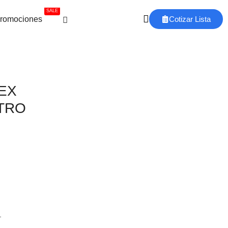
SALE
romociones
Cotizar Lista
EX
TRO
,