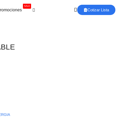
SALE
romociones
Cotizar Lista
ABLE
ERGIA