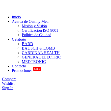
Inicio
Acerca de Quality Med
Misión y Visión
Certificación ISO 9001
Política de Calidad
Catálogo
BARD
BAUSCH & LOMB
CARDINAL HEALTH
GENERAL ELECTRIC
MEDTRONIC
Contacto
SALE
Promociones
Compare
Wishlist
Sign In