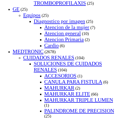
TROMBOPROFILAXIS
(25)
GE
(25)
Equipos
(25)
Diagnostico por imagen
(25)
Atencion de la mujer
(7)
Atencion general
(10)
Atencion Primaria
(2)
Cardio
(6)
MEDTRONIC
(2678)
CUIDADOS RENALES
(104)
SOLUCIONES DE CUIDADOS
RENALES
(104)
ACCESORIOS
(1)
CANULA PARA FISTULA
(6)
MAHURKAR
(2)
MAHURKAR ELITE
(66)
MAHURKAR TRIPLE LUMEN
(1)
PALINDROME DE PRECISION
(25)