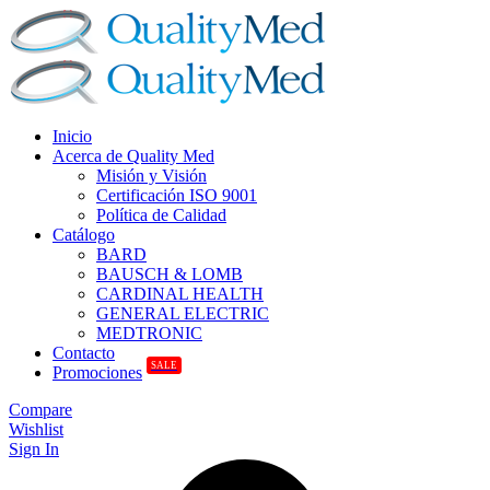
Inicio
Acerca de Quality Med
Misión y Visión
Certificación ISO 9001
Política de Calidad
Catálogo
BARD
BAUSCH & LOMB
CARDINAL HEALTH
GENERAL ELECTRIC
MEDTRONIC
Contacto
SALE
Promociones
Compare
Wishlist
Sign In