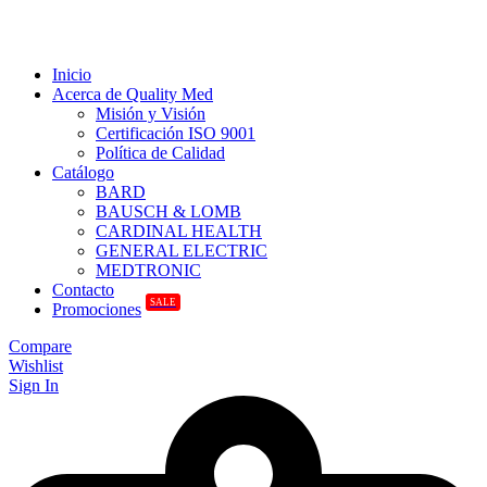
Inicio
Acerca de Quality Med
Misión y Visión
Certificación ISO 9001
Política de Calidad
Catálogo
BARD
BAUSCH & LOMB
CARDINAL HEALTH
GENERAL ELECTRIC
MEDTRONIC
Contacto
SALE
Promociones
Compare
Wishlist
Sign In