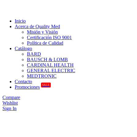
Inicio
Acerca de Quality Med
Misión y Visión
Certificación ISO 9001
Política de Calidad
Catálogo
BARD
BAUSCH & LOMB
CARDINAL HEALTH
GENERAL ELECTRIC
MEDTRONIC
Contacto
SALE
Promociones
Compare
Wishlist
Sign In