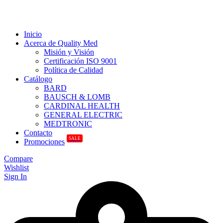
Inicio
Acerca de Quality Med
Misión y Visión
Certificación ISO 9001
Política de Calidad
Catálogo
BARD
BAUSCH & LOMB
CARDINAL HEALTH
GENERAL ELECTRIC
MEDTRONIC
Contacto
SALE
Promociones
Compare
Wishlist
Sign In