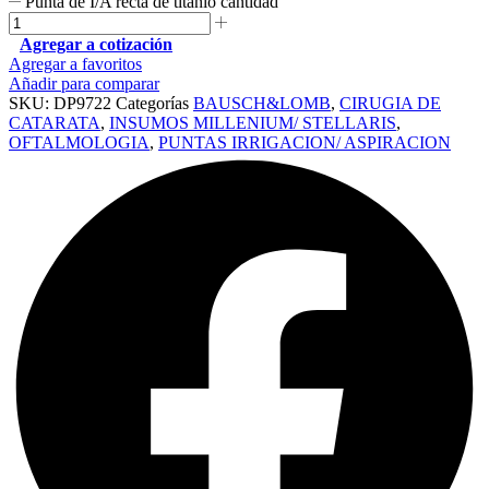
Punta de I/A recta de titanio cantidad
Agregar a cotización
Agregar a favoritos
Añadir para comparar
SKU:
DP9722
Categorías
BAUSCH&LOMB
,
CIRUGIA DE
CATARATA
,
INSUMOS MILLENIUM/ STELLARIS
,
OFTALMOLOGIA
,
PUNTAS IRRIGACION/ ASPIRACION