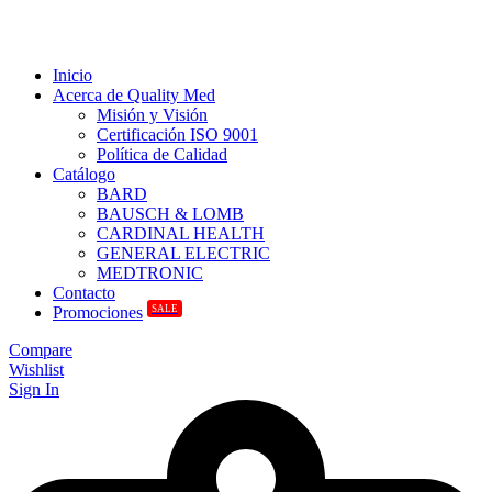
Inicio
Acerca de Quality Med
Misión y Visión
Certificación ISO 9001
Política de Calidad
Catálogo
BARD
BAUSCH & LOMB
CARDINAL HEALTH
GENERAL ELECTRIC
MEDTRONIC
Contacto
SALE
Promociones
Compare
Wishlist
Sign In