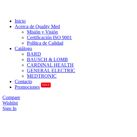
Inicio
Acerca de Quality Med
Misión y Visión
Certificación ISO 9001
Política de Calidad
Catálogo
BARD
BAUSCH & LOMB
CARDINAL HEALTH
GENERAL ELECTRIC
MEDTRONIC
Contacto
SALE
Promociones
Compare
Wishlist
Sign In