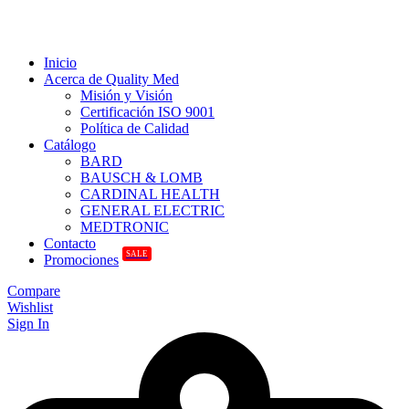
Inicio
Acerca de Quality Med
Misión y Visión
Certificación ISO 9001
Política de Calidad
Catálogo
BARD
BAUSCH & LOMB
CARDINAL HEALTH
GENERAL ELECTRIC
MEDTRONIC
Contacto
SALE
Promociones
Compare
Wishlist
Sign In