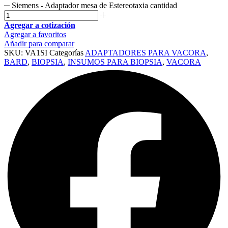
Siemens - Adaptador mesa de Estereotaxia cantidad
Agregar a cotización
Agregar a favoritos
Añadir para comparar
SKU:
VA1SI
Categorías
ADAPTADORES PARA VACORA
,
BARD
,
BIOPSIA
,
INSUMOS PARA BIOPSIA
,
VACORA