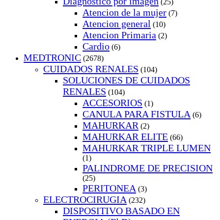
Diagnostico por imagen
(25)
Atencion de la mujer
(7)
Atencion general
(10)
Atencion Primaria
(2)
Cardio
(6)
MEDTRONIC
(2678)
CUIDADOS RENALES
(104)
SOLUCIONES DE CUIDADOS
RENALES
(104)
ACCESORIOS
(1)
CANULA PARA FISTULA
(6)
MAHURKAR
(2)
MAHURKAR ELITE
(66)
MAHURKAR TRIPLE LUMEN
(1)
PALINDROME DE PRECISION
(25)
PERITONEA
(3)
ELECTROCIRUGIA
(232)
DISPOSITIVO BASADO EN