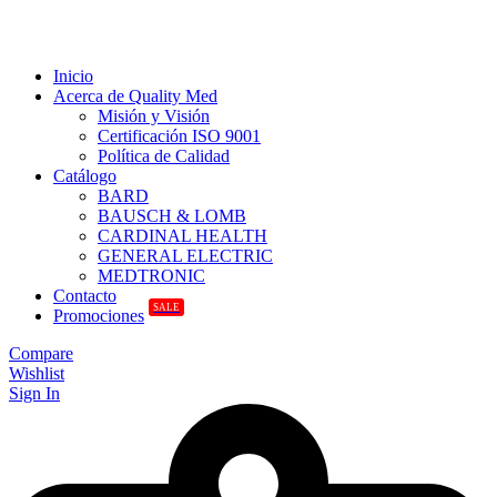
Inicio
Acerca de Quality Med
Misión y Visión
Certificación ISO 9001
Política de Calidad
Catálogo
BARD
BAUSCH & LOMB
CARDINAL HEALTH
GENERAL ELECTRIC
MEDTRONIC
Contacto
SALE
Promociones
Compare
Wishlist
Sign In