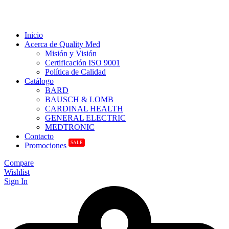
Inicio
Acerca de Quality Med
Misión y Visión
Certificación ISO 9001
Política de Calidad
Catálogo
BARD
BAUSCH & LOMB
CARDINAL HEALTH
GENERAL ELECTRIC
MEDTRONIC
Contacto
SALE
Promociones
Compare
Wishlist
Sign In