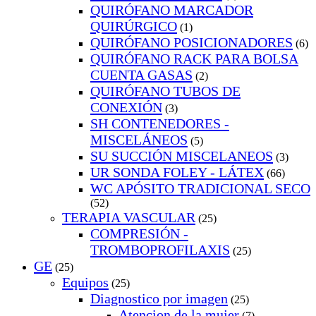
QUIRÓFANO MARCADOR
QUIRÚRGICO
(1)
QUIRÓFANO POSICIONADORES
(6)
QUIRÓFANO RACK PARA BOLSA
CUENTA GASAS
(2)
QUIRÓFANO TUBOS DE
CONEXIÓN
(3)
SH CONTENEDORES -
MISCELÁNEOS
(5)
SU SUCCIÓN MISCELANEOS
(3)
UR SONDA FOLEY - LÁTEX
(66)
WC APÓSITO TRADICIONAL SECO
(52)
TERAPIA VASCULAR
(25)
COMPRESIÓN -
TROMBOPROFILAXIS
(25)
GE
(25)
Equipos
(25)
Diagnostico por imagen
(25)
Atencion de la mujer
(7)