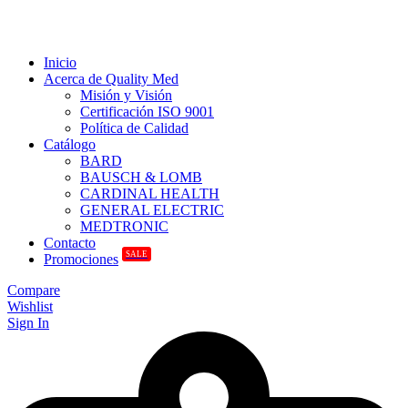
Inicio
Acerca de Quality Med
Misión y Visión
Certificación ISO 9001
Política de Calidad
Catálogo
BARD
BAUSCH & LOMB
CARDINAL HEALTH
GENERAL ELECTRIC
MEDTRONIC
Contacto
SALE
Promociones
Compare
Wishlist
Sign In