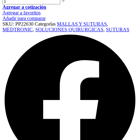
Agregar a cotización
Agregar a favoritos
Añadir para comparar
SKU:
PP22630
Categorías
MALLAS Y SUTURAS
,
MEDTRONIC
,
SOLUCIONES QUIRURGICAS
,
SUTURAS