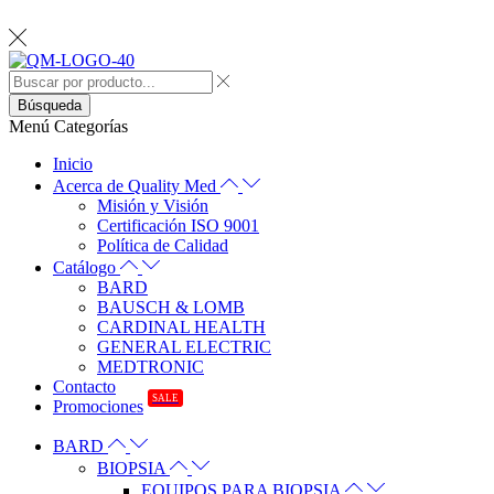
Búsqueda
Menú
Categorías
Inicio
Acerca de Quality Med
Misión y Visión
Certificación ISO 9001
Política de Calidad
Catálogo
BARD
BAUSCH & LOMB
CARDINAL HEALTH
GENERAL ELECTRIC
MEDTRONIC
Contacto
SALE
Promociones
BARD
BIOPSIA
EQUIPOS PARA BIOPSIA