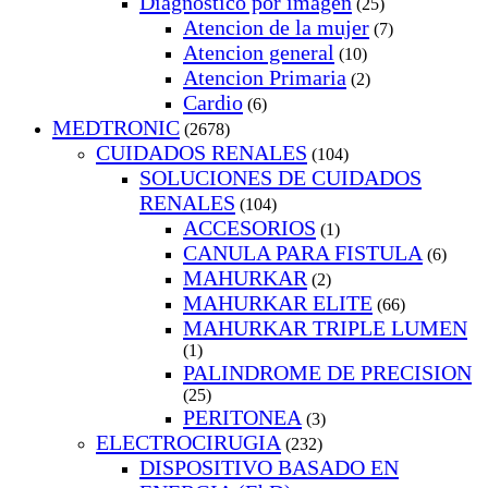
Diagnostico por imagen
(25)
Atencion de la mujer
(7)
Atencion general
(10)
Atencion Primaria
(2)
Cardio
(6)
MEDTRONIC
(2678)
CUIDADOS RENALES
(104)
SOLUCIONES DE CUIDADOS
RENALES
(104)
ACCESORIOS
(1)
CANULA PARA FISTULA
(6)
MAHURKAR
(2)
MAHURKAR ELITE
(66)
MAHURKAR TRIPLE LUMEN
(1)
PALINDROME DE PRECISION
(25)
PERITONEA
(3)
ELECTROCIRUGIA
(232)
DISPOSITIVO BASADO EN