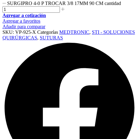
SURGIPRO 4-0 P TROCAR 3/8 17MM 90 CM cantidad
Agregar a cotización
Agregar a favoritos
Añadir para comparar
SKU:
VP-925-X
Categorías
MEDTRONIC
,
STI - SOLUCIONES
QUIRÚRGICAS
,
SUTURAS