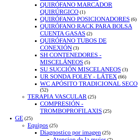
QUIRÓFANO MARCADOR
QUIRÚRGICO
(1)
QUIRÓFANO POSICIONADORES
(6)
QUIRÓFANO RACK PARA BOLSA
CUENTA GASAS
(2)
QUIRÓFANO TUBOS DE
CONEXIÓN
(3)
SH CONTENEDORES -
MISCELÁNEOS
(5)
SU SUCCIÓN MISCELANEOS
(3)
UR SONDA FOLEY - LÁTEX
(66)
WC APÓSITO TRADICIONAL SECO
(52)
TERAPIA VASCULAR
(25)
COMPRESIÓN -
TROMBOPROFILAXIS
(25)
GE
(25)
Equipos
(25)
Diagnostico por imagen
(25)
Atencion de la mujer
(7)