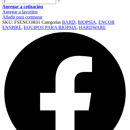
Agregar a cotización
Agregar a favoritos
Añadir para comparar
SKU:
FSENCOR01
Categorías
BARD
,
BIOPSIA
,
ENCOR
ENSPIRE
,
EQUIPOS PARA BIOPSIA
,
HARDWARE