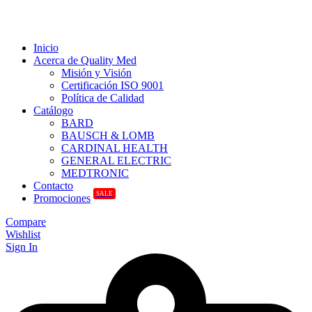
Inicio
Acerca de Quality Med
Misión y Visión
Certificación ISO 9001
Política de Calidad
Catálogo
BARD
BAUSCH & LOMB
CARDINAL HEALTH
GENERAL ELECTRIC
MEDTRONIC
Contacto
SALE
Promociones
Compare
Wishlist
Sign In