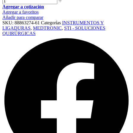
Agregar a cotización
Agregar a favoritos
Añadir para comparar
SKU:
88863274-61
Categorías
INSTRUMENTOS Y
LIGADURAS
,
MEDTRONIC
,
STI - SOLUCIONES
QUIRÚRGICAS