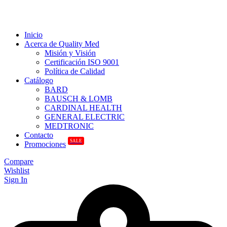
Inicio
Acerca de Quality Med
Misión y Visión
Certificación ISO 9001
Política de Calidad
Catálogo
BARD
BAUSCH & LOMB
CARDINAL HEALTH
GENERAL ELECTRIC
MEDTRONIC
Contacto
SALE
Promociones
Compare
Wishlist
Sign In