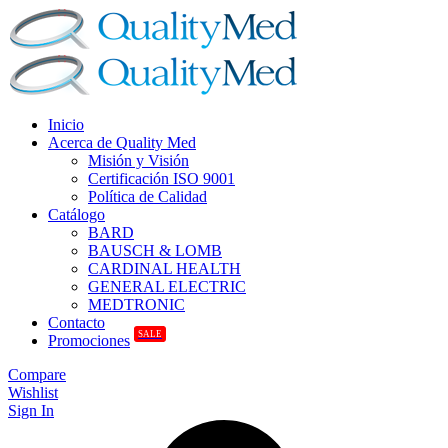
Inicio
Acerca de Quality Med
Misión y Visión
Certificación ISO 9001
Política de Calidad
Catálogo
BARD
BAUSCH & LOMB
CARDINAL HEALTH
GENERAL ELECTRIC
MEDTRONIC
Contacto
SALE
Promociones
Compare
Wishlist
Sign In