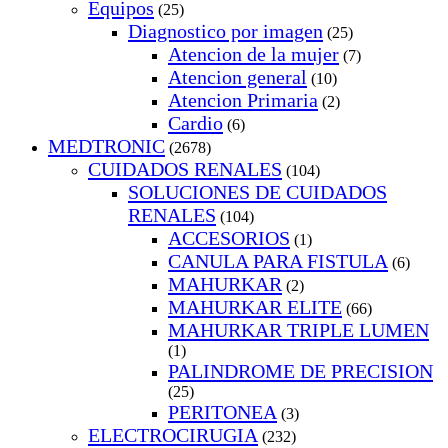
Equipos
(25)
Diagnostico por imagen
(25)
Atencion de la mujer
(7)
Atencion general
(10)
Atencion Primaria
(2)
Cardio
(6)
MEDTRONIC
(2678)
CUIDADOS RENALES
(104)
SOLUCIONES DE CUIDADOS
RENALES
(104)
ACCESORIOS
(1)
CANULA PARA FISTULA
(6)
MAHURKAR
(2)
MAHURKAR ELITE
(66)
MAHURKAR TRIPLE LUMEN
(1)
PALINDROME DE PRECISION
(25)
PERITONEA
(3)
ELECTROCIRUGIA
(232)