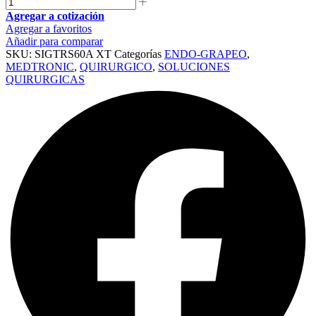
Agregar a cotización
Agregar a favoritos
Añadir para comparar
SKU:
SIGTRS60A XT
Categorías
ENDO-GRAPEO
,
MEDTRONIC
,
QUIRURGICO
,
SOLUCIONES
QUIRURGICAS