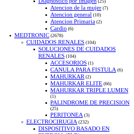
Diagnostico por imagen
(25)
Atencion de la mujer
(7)
Atencion general
(10)
Atencion Primaria
(2)
Cardio
(6)
MEDTRONIC
(2678)
CUIDADOS RENALES
(104)
SOLUCIONES DE CUIDADOS
RENALES
(104)
ACCESORIOS
(1)
CANULA PARA FISTULA
(6)
MAHURKAR
(2)
MAHURKAR ELITE
(66)
MAHURKAR TRIPLE LUMEN
(1)
PALINDROME DE PRECISION
(25)
PERITONEA
(3)
ELECTROCIRUGIA
(232)
DISPOSITIVO BASADO EN