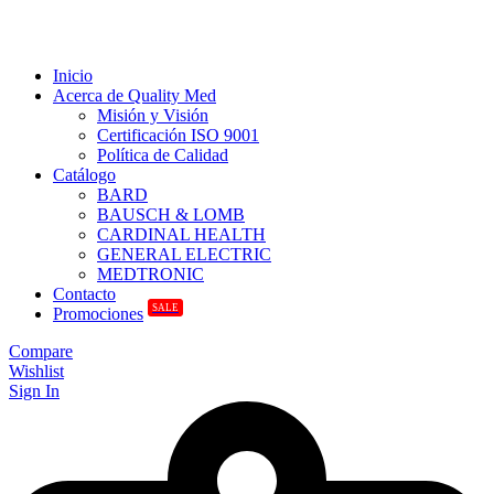
Inicio
Acerca de Quality Med
Misión y Visión
Certificación ISO 9001
Política de Calidad
Catálogo
BARD
BAUSCH & LOMB
CARDINAL HEALTH
GENERAL ELECTRIC
MEDTRONIC
Contacto
SALE
Promociones
Compare
Wishlist
Sign In