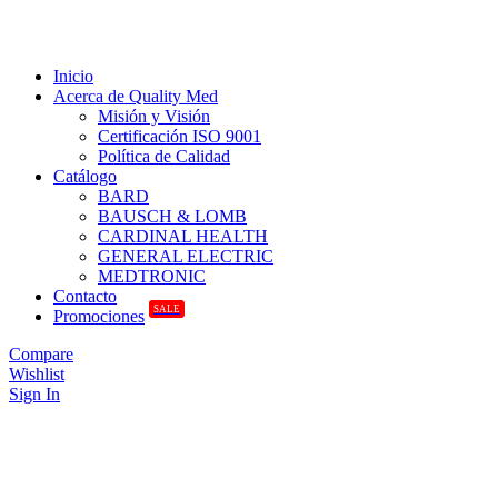
Inicio
Acerca de Quality Med
Misión y Visión
Certificación ISO 9001
Política de Calidad
Catálogo
BARD
BAUSCH & LOMB
CARDINAL HEALTH
GENERAL ELECTRIC
MEDTRONIC
Contacto
SALE
Promociones
Compare
Wishlist
Sign In