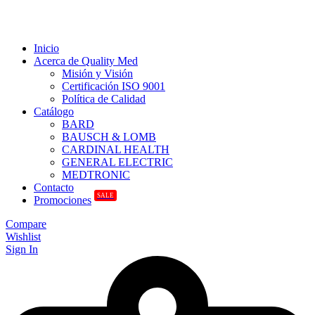
Inicio
Acerca de Quality Med
Misión y Visión
Certificación ISO 9001
Política de Calidad
Catálogo
BARD
BAUSCH & LOMB
CARDINAL HEALTH
GENERAL ELECTRIC
MEDTRONIC
Contacto
SALE
Promociones
Compare
Wishlist
Sign In