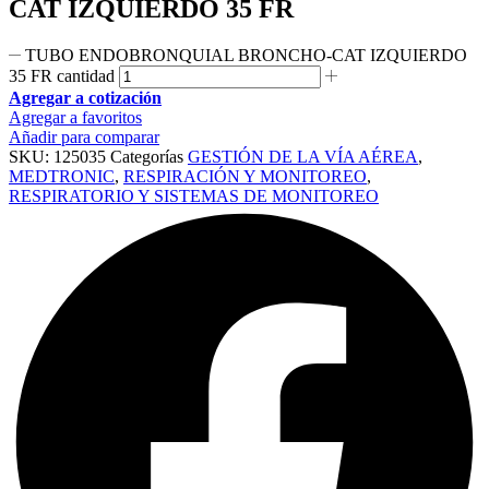
CAT IZQUIERDO 35 FR
TUBO ENDOBRONQUIAL BRONCHO-CAT IZQUIERDO
35 FR cantidad
Agregar a cotización
Agregar a favoritos
Añadir para comparar
SKU:
125035
Categorías
GESTIÓN DE LA VÍA AÉREA
,
MEDTRONIC
,
RESPIRACIÓN Y MONITOREO
,
RESPIRATORIO Y SISTEMAS DE MONITOREO