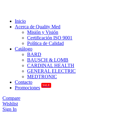
Inicio
Acerca de Quality Med
Misión y Visión
Certificación ISO 9001
Política de Calidad
Catálogo
BARD
BAUSCH & LOMB
CARDINAL HEALTH
GENERAL ELECTRIC
MEDTRONIC
Contacto
SALE
Promociones
Compare
Wishlist
Sign In