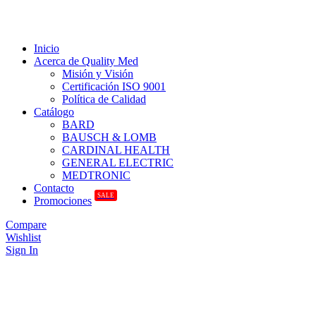
Inicio
Acerca de Quality Med
Misión y Visión
Certificación ISO 9001
Política de Calidad
Catálogo
BARD
BAUSCH & LOMB
CARDINAL HEALTH
GENERAL ELECTRIC
MEDTRONIC
Contacto
SALE
Promociones
Compare
Wishlist
Sign In