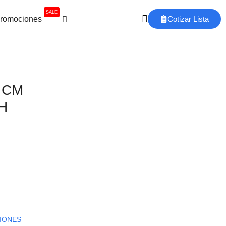
SALE
romociones
Cotizar Lista
0 CM
H
IONES