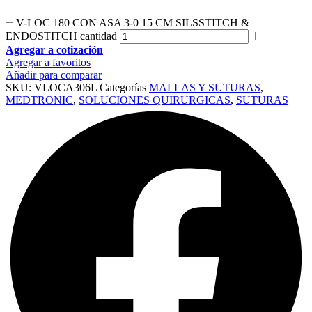
V-LOC 180 CON ASA 3-0 15 CM SILSSTITCH &
ENDOSTITCH cantidad
Agregar a cotización
Agregar a favoritos
Añadir para comparar
SKU:
VLOCA306L
Categorías
MALLAS Y SUTURAS
,
MEDTRONIC
,
SOLUCIONES QUIRURGICAS
,
SUTURAS