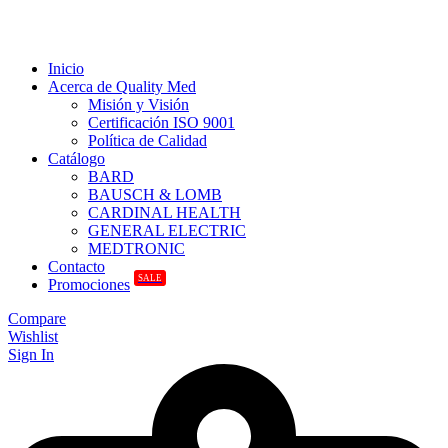
Inicio
Acerca de Quality Med
Misión y Visión
Certificación ISO 9001
Política de Calidad
Catálogo
BARD
BAUSCH & LOMB
CARDINAL HEALTH
GENERAL ELECTRIC
MEDTRONIC
Contacto
SALE
Promociones
Compare
Wishlist
Sign In