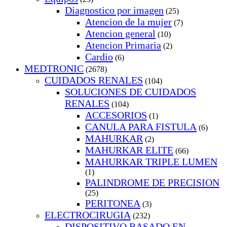
Diagnostico por imagen
(25)
Atencion de la mujer
(7)
Atencion general
(10)
Atencion Primaria
(2)
Cardio
(6)
MEDTRONIC
(2678)
CUIDADOS RENALES
(104)
SOLUCIONES DE CUIDADOS
RENALES
(104)
ACCESORIOS
(1)
CANULA PARA FISTULA
(6)
MAHURKAR
(2)
MAHURKAR ELITE
(66)
MAHURKAR TRIPLE LUMEN
(1)
PALINDROME DE PRECISION
(25)
PERITONEA
(3)
ELECTROCIRUGIA
(232)
DISPOSITIVO BASADO EN