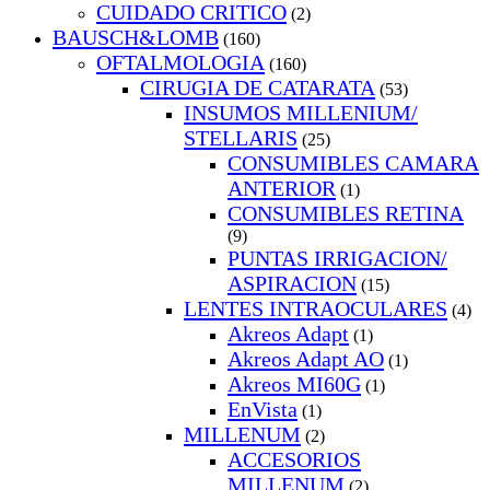
CUIDADO CRITICO
(2)
BAUSCH&LOMB
(160)
OFTALMOLOGIA
(160)
CIRUGIA DE CATARATA
(53)
INSUMOS MILLENIUM/
STELLARIS
(25)
CONSUMIBLES CAMARA
ANTERIOR
(1)
CONSUMIBLES RETINA
(9)
PUNTAS IRRIGACION/
ASPIRACION
(15)
LENTES INTRAOCULARES
(4)
Akreos Adapt
(1)
Akreos Adapt AO
(1)
Akreos MI60G
(1)
EnVista
(1)
MILLENUM
(2)
ACCESORIOS
MILLENUM
(2)