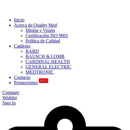
Inicio
Acerca de Quality Med
Misión y Visión
Certificación ISO 9001
Política de Calidad
Catálogo
BARD
BAUSCH & LOMB
CARDINAL HEALTH
GENERAL ELECTRIC
MEDTRONIC
Contacto
SALE
Promociones
Compare
Wishlist
Sign In