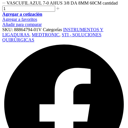
VASCUFIL AZUL 7-0 AHUS 3/8 DA 8MM 60CM cantidad
Agregar a cotización
Agregar a favoritos
Añadir para comparar
SKU:
88864794-01V
Categorías
INSTRUMENTOS Y
LIGADURAS
,
MEDTRONIC
,
STI - SOLUCIONES
QUIRÚRGICAS