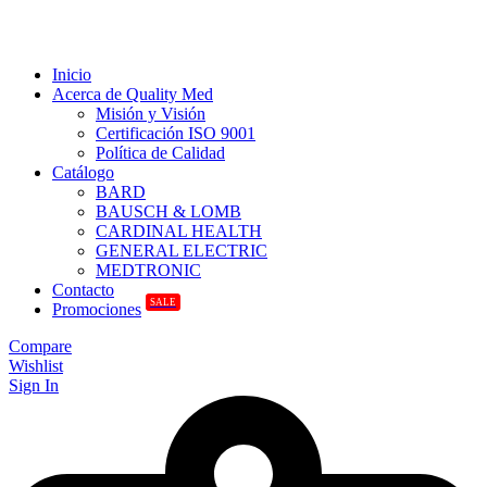
Inicio
Acerca de Quality Med
Misión y Visión
Certificación ISO 9001
Política de Calidad
Catálogo
BARD
BAUSCH & LOMB
CARDINAL HEALTH
GENERAL ELECTRIC
MEDTRONIC
Contacto
SALE
Promociones
Compare
Wishlist
Sign In