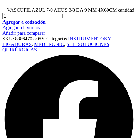
VASCUFIL AZUL 7-0 AHUS 3/8 DA 9 MM 4X60CM cantidad
Agregar a cotización
Agregar a favoritos
Añadir para comparar
SKU:
88864702-05V
Categorías
INSTRUMENTOS Y
LIGADURAS
,
MEDTRONIC
,
STI - SOLUCIONES
QUIRÚRGICAS