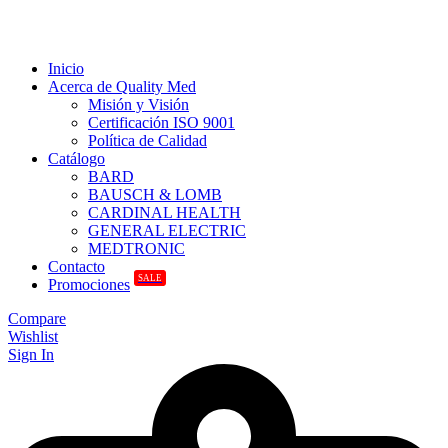
Inicio
Acerca de Quality Med
Misión y Visión
Certificación ISO 9001
Política de Calidad
Catálogo
BARD
BAUSCH & LOMB
CARDINAL HEALTH
GENERAL ELECTRIC
MEDTRONIC
Contacto
SALE
Promociones
Compare
Wishlist
Sign In