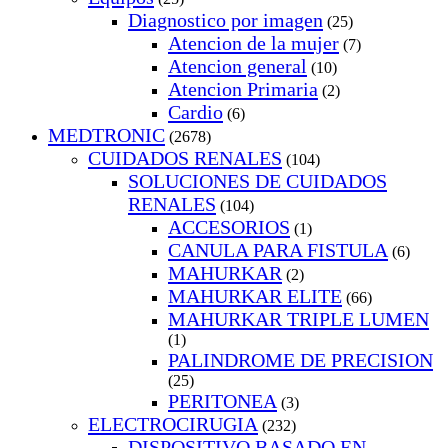
Diagnostico por imagen
(25)
Atencion de la mujer
(7)
Atencion general
(10)
Atencion Primaria
(2)
Cardio
(6)
MEDTRONIC
(2678)
CUIDADOS RENALES
(104)
SOLUCIONES DE CUIDADOS
RENALES
(104)
ACCESORIOS
(1)
CANULA PARA FISTULA
(6)
MAHURKAR
(2)
MAHURKAR ELITE
(66)
MAHURKAR TRIPLE LUMEN
(1)
PALINDROME DE PRECISION
(25)
PERITONEA
(3)
ELECTROCIRUGIA
(232)
DISPOSITIVO BASADO EN