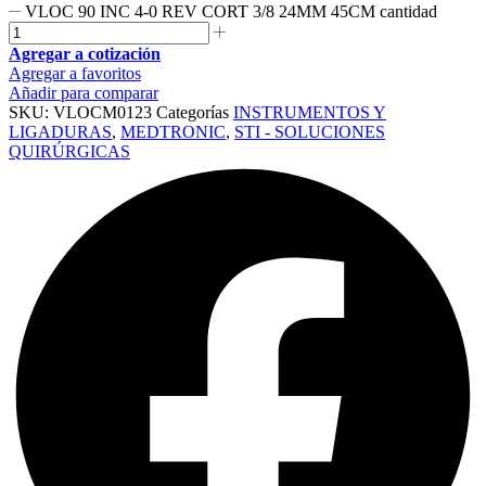
VLOC 90 INC 4-0 REV CORT 3/8 24MM 45CM cantidad
Agregar a cotización
Agregar a favoritos
Añadir para comparar
SKU:
VLOCM0123
Categorías
INSTRUMENTOS Y
LIGADURAS
,
MEDTRONIC
,
STI - SOLUCIONES
QUIRÚRGICAS