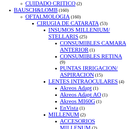
CUIDADO CRITICO
(2)
BAUSCH&LOMB
(160)
OFTALMOLOGIA
(160)
CIRUGIA DE CATARATA
(53)
INSUMOS MILLENIUM/
STELLARIS
(25)
CONSUMIBLES CAMARA
ANTERIOR
(1)
CONSUMIBLES RETINA
(9)
PUNTAS IRRIGACION/
ASPIRACION
(15)
LENTES INTRAOCULARES
(4)
Akreos Adapt
(1)
Akreos Adapt AO
(1)
Akreos MI60G
(1)
EnVista
(1)
MILLENUM
(2)
ACCESORIOS
MILLENUM
(2)