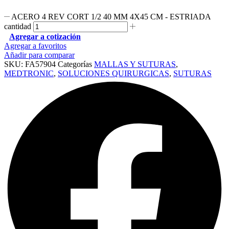
ACERO 4 REV CORT 1/2 40 MM 4X45 CM - ESTRIADA
cantidad
Agregar a cotización
Agregar a favoritos
Añadir para comparar
SKU:
FA57904
Categorías
MALLAS Y SUTURAS
,
MEDTRONIC
,
SOLUCIONES QUIRURGICAS
,
SUTURAS