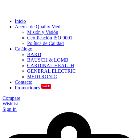
Inicio
Acerca de Quality Med
Misión y Visión
Certificación ISO 9001
Política de Calidad
Catálogo
BARD
BAUSCH & LOMB
CARDINAL HEALTH
GENERAL ELECTRIC
MEDTRONIC
Contacto
SALE
Promociones
Compare
Wishlist
Sign In